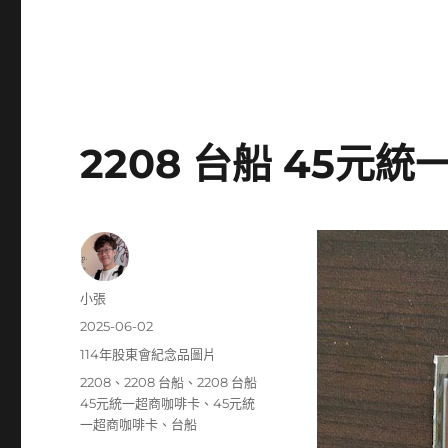
2208 台船 45元
作
小張
者
發
2025-06-02
佈
分
114年股東會紀念品圖片
日
類
標
2208
、
2208 台船
、
2208 台船
期:
籤
45元統一超商咖啡卡
、
45元統
一超商咖啡卡
、
台船