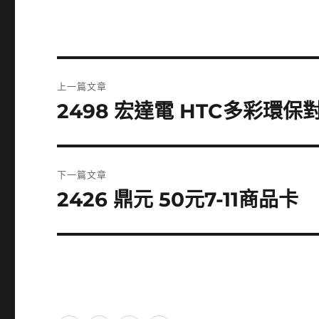
文
上一篇文章
章
2498 宏達電 HTC多彩環保
上
一
導
篇
覽
文
下一篇文章
章:
2426 鼎元 50元7-11商品卡
下
一
篇
文
章: