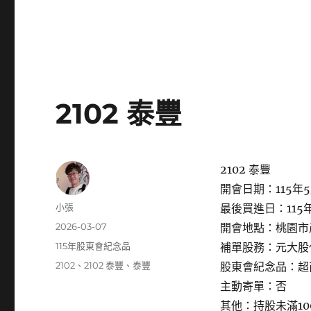
2102 泰豐
2102 泰豐
開會日期：115年5
作
小張
最後買進日：115年
者
發
2026-03-07
開會地點：桃園市
佈
分
115年股東會紀念品
補單股務：元大股
日
類
標
2102
、
2102 泰豐
、
泰豐
股東會紀念品：超商
期:
籤
主動寄單：否
其他：持股未滿1