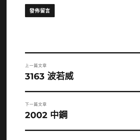
文
上一篇文章
章
3163 波若威
上
一
導
篇
覽
文
下一篇文章
章:
2002 中鋼
下
一
篇
文