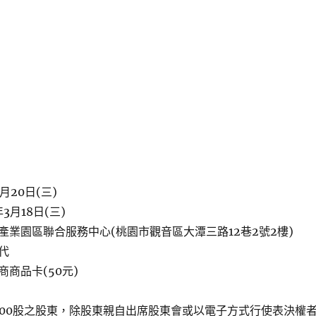
月20日(三)
3月18日(三)
產業園區聯合服務中心(桃園市觀音區大潭三路12巷2號2樓)
代
商品卡(50元)
000股之股東，除股東親自出席股東會或以電子方式行使表決權