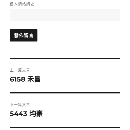
個人網站網址
文
上一篇文章
章
6158 禾昌
上
一
導
篇
覽
文
下一篇文章
章:
5443 均豪
下
一
篇