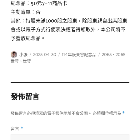
紀念品：50元7-11商品卡
主動寄單：否
其他：持股未滿1000股之股東，除股東親自出席股東
會或以電子方式行使表決權者得領取外，本公司將不
予發放紀念品。
作
發
分
標
小張
2025-04-30
114年股東會紀念品
2065
、
2065
者
佈
類
籤
世豐
、
世豐
日
期:
發佈留言
發佈留言必須填寫的電子郵件地址不會公開。
必填欄位標示為
*
留言
*