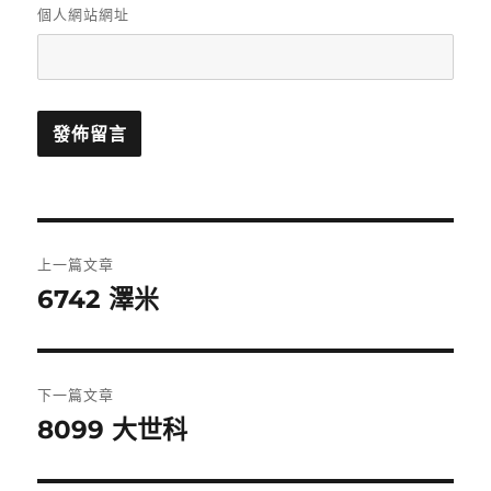
個人網站網址
文
上一篇文章
章
6742 澤米
上
一
導
篇
覽
文
下一篇文章
章:
8099 大世科
下
一
篇