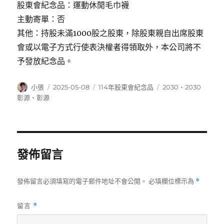
股東會紀念品：運動休閒毛巾襪
主動寄單：否
其他：持股未滿1000股之股東，除股東親自出席股東
會或以電子方式行使表決權者得領取外，本公司將不
予發放紀念品。
作
發
分
標
小張
2025-05-08
114年股東會紀念品
2030
、
2030
者
佈
類
籤
彰源
、
彰源
日
期:
發佈留言
發佈留言必須填寫的電子郵件地址不會公開。
必填欄位標示為
*
留言
*