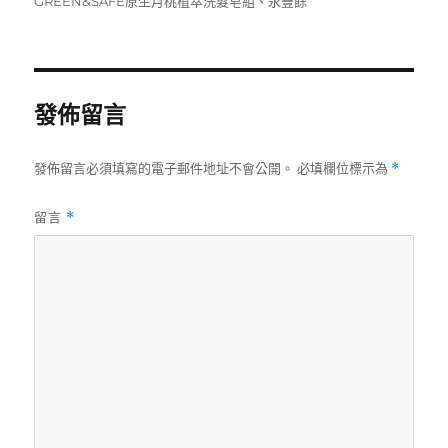
GREEN&SAFE原生月桃植萃洗髮皂組
、
永豐餘
期:
發佈留言
發佈留言必須填寫的電子郵件地址不會公開。
必填欄位標示為
*
留言
*