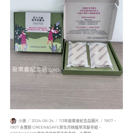
作
發
分
標
小張
2024-06-24
113年股東會紀念品圖片
1907
、
者
佈
類
籤
1907 永豐餘 GREEN&SAFE原生月桃植萃洗髮皂組
、
日