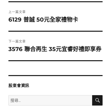
文
上一篇文章
章
6129 普誠 50元全家禮物卡
上
一
導
篇
覽
文
下一篇文章
章:
3576 聯合再生 35元宜睿好禮即享券
下
一
篇
文
章:
股東會資訊
搜
搜
尋
尋