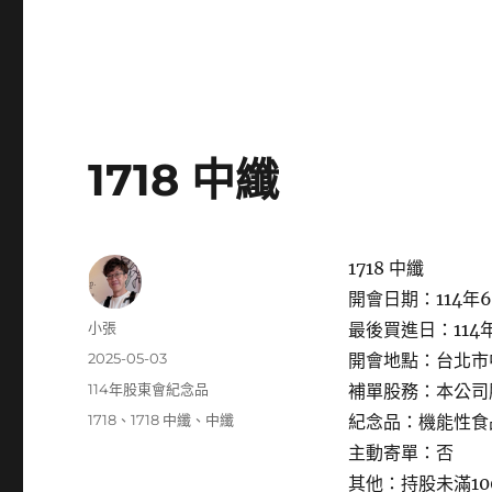
1718 中纖
1718 中纖
開會日期：114年6
作
小張
最後買進日：114年
者
發
2025-05-03
開會地點：台北市中
佈
分
114年股東會紀念品
補單股務：本公司
日
類
標
1718
、
1718 中纖
、
中纖
紀念品：機能性食
期:
籤
主動寄單：否
其他：持股未滿1