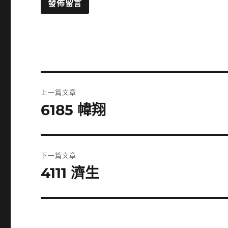
文
上一篇文章
章
6185 幃翔
上
一
導
篇
覽
文
下一篇文章
章:
4111 濟生
下
一
篇
文
章: