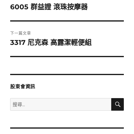
章
6005 群益證 滾珠按摩器
上
一
導
篇
覽
文
下一篇文章
章:
3317 尼克森 高露潔輕便組
下
一
篇
文
章:
股東會資訊
搜
搜
尋
尋
關
鍵