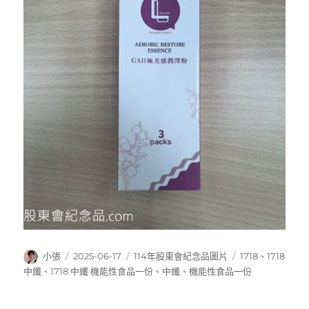
作
發
分
標
小張
2025-06-17
114年股東會紀念品圖片
1718
、
1718
者
佈
類
籤
中纖
、
1718 中纖 機能性食品一份
、
中纖
、
機能性食品一份
日
期: