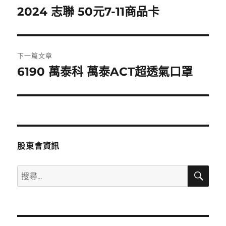
章
2024 志聯 50元7-11商品卡
上
一
導
篇
覽
文
下一篇文章
章:
6190 萬泰科 萬泰ACT超透氣口罩
下
一
篇
文
章:
股東會資訊
搜
搜
尋
尋
關
鍵