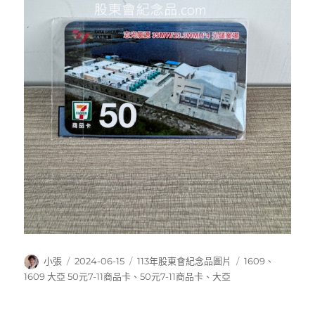
作
發
分
標
小張
2024-06-15
113年股東會紀念品圖片
1609
、
者
佈
類
籤
1609 大亞 50元7-11商品卡
、
50元7-11商品卡
、
大亞
日
期: