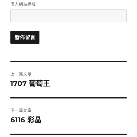
個人網站網址
文
上一篇文章
章
1707 葡萄王
上
一
導
篇
覽
文
下一篇文章
章:
6116 彩晶
下
一
篇