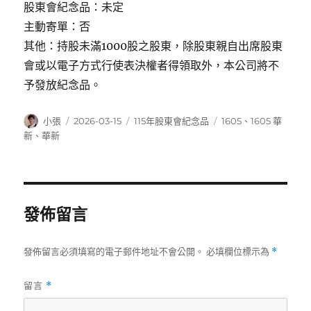
股東會紀念品：未定
主動寄單：否
其他：持股未滿1000股之股東，除股東親自出席股東
會或以電子方式行使表決權者得領取外，本公司將不
予發放紀念品。
作
發
分
標
小張
2026-03-15
115年股東會紀念品
1605
、
1605 華
者
佈
類
籤
新
、
華新
日
期:
發佈留言
發佈留言必須填寫的電子郵件地址不會公開。
必填欄位標示為
*
留言
*