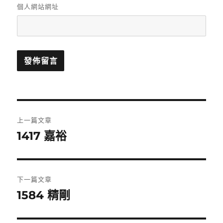
個人網站網址
文
上一篇文章
章
1417 嘉裕
上
一
導
篇
覽
文
下一篇文章
章:
1584 精剛
下
一
篇