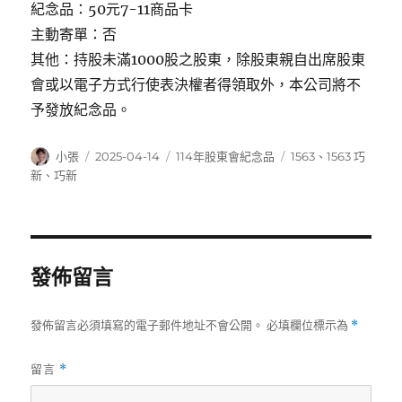
紀念品：50元7-11商品卡
主動寄單：否
其他：持股未滿1000股之股東，除股東親自出席股東
會或以電子方式行使表決權者得領取外，本公司將不
予發放紀念品。
作
發
分
標
小張
2025-04-14
114年股東會紀念品
1563
、
1563 巧
者
佈
類
籤
新
、
巧新
日
期:
發佈留言
發佈留言必須填寫的電子郵件地址不會公開。
必填欄位標示為
*
留言
*