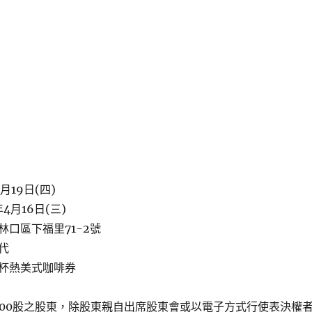
月19日(四)
4月16日(三)
口區下福里71-2號
代
杯熱美式咖啡券
000股之股東，除股東親自出席股東會或以電子方式行使表決權