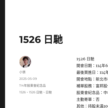
1526 日馳
1526 日馳
開會日期：114年6
作
小張
最後買進日：114年
者
發
2025-05-09
開會地點：新北市林
佈
分
114年股東會紀念品
補單股務：富邦股
日
類
標
1526
、
1526 日馳
、
日馳
股東會紀念品：中
期:
籤
主動寄單：否
其他：持股未滿1