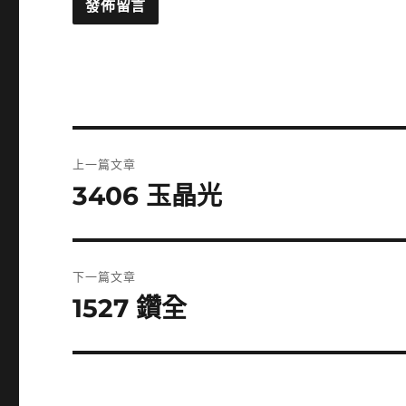
文
上一篇文章
章
3406 玉晶光
上
一
導
篇
覽
文
下一篇文章
章:
1527 鑽全
下
一
篇
文
章: