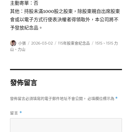
主動寄單：否
其他：持股未滿1000股之股東，除股東親自出席股東
會或以電子方式行使表決權者得領取外，本公司將不
予發放紀念品。
作
發
分
標
小張
2026-03-02
115年股東會紀念品
1515
、
1515 力
者
佈
類
籤
山
、
力山
日
期:
發佈留言
發佈留言必須填寫的電子郵件地址不會公開。
必填欄位標示為
*
留言
*