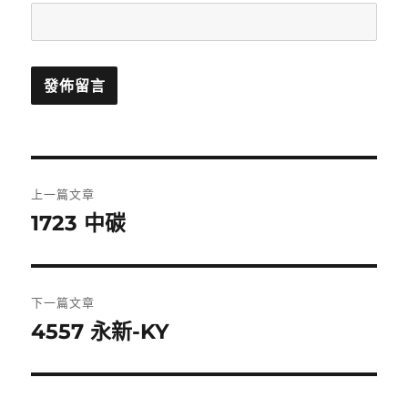
文
上一篇文章
章
1723 中碳
上
一
導
篇
覽
文
下一篇文章
章:
4557 永新-KY
下
一
篇
文