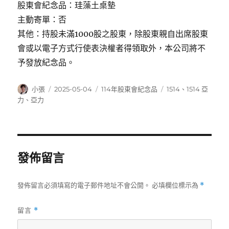
股東會紀念品：珪藻土桌墊
主動寄單：否
其他：持股未滿1000股之股東，除股東親自出席股東
會或以電子方式行使表決權者得領取外，本公司將不
予發放紀念品。
作
發
分
標
小張
2025-05-04
114年股東會紀念品
1514
、
1514 亞
者
佈
類
籤
力
、
亞力
日
期:
發佈留言
發佈留言必須填寫的電子郵件地址不會公開。
必填欄位標示為
*
留言
*