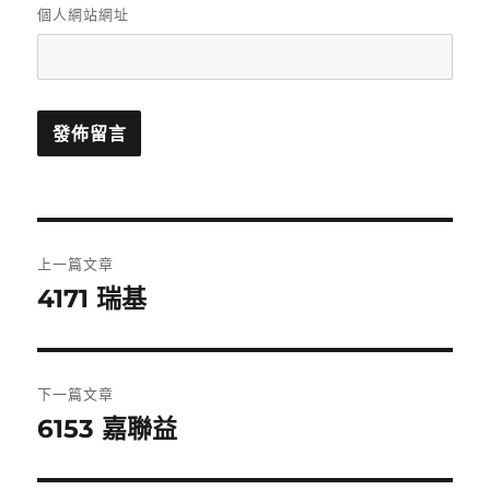
個人網站網址
文
上一篇文章
章
4171 瑞基
上
一
導
篇
覽
文
下一篇文章
章:
6153 嘉聯益
下
一
篇