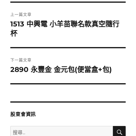
文
上一篇文章
章
1513 中興電 小羊苗聯名款真空隨行
上
一
杯
導
篇
覽
文
章:
下一篇文章
2890 永豐金 金元包(便當盒+包)
下
一
篇
文
章:
股東會資訊
搜
搜
尋