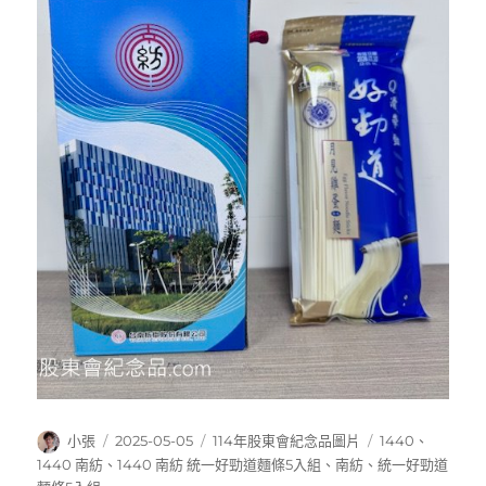
作
發
分
標
小張
2025-05-05
114年股東會紀念品圖片
1440
、
者
佈
類
籤
1440 南紡
、
1440 南紡 統一好勁道麵條5入組
、
南紡
、
統一好勁道
日