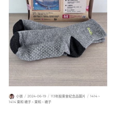
作
發
分
標
小張
2024-06-19
113年股東會紀念品圖片
1414
、
者
佈
類
籤
1414 東和 襪子
、
東和
、
襪子
日
期: