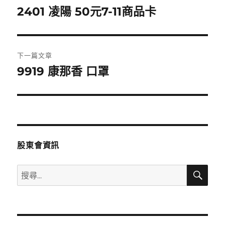
章
2401 凌陽 50元7-11商品卡
上
一
導
篇
覽
文
下一篇文章
章:
9919 康那香 口罩
下
一
篇
文
章:
股東會資訊
搜
搜
尋
尋
關
鍵