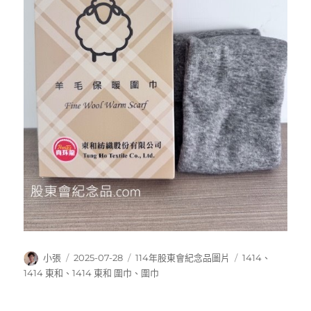
作
發
分
標
小張
2025-07-28
114年股東會紀念品圖片
1414
、
者
佈
類
籤
1414 東和
、
1414 東和 圍巾
、
圍巾
日
期: