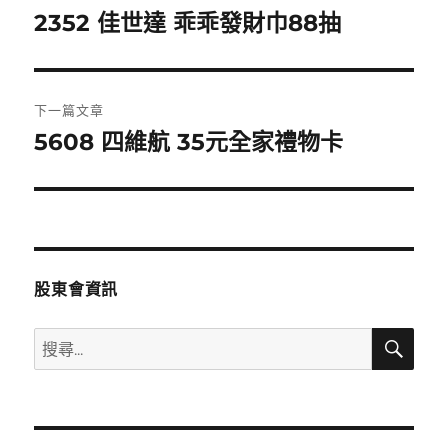
章
2352 佳世達 乖乖發財巾88抽
上
一
導
篇
覽
文
下一篇文章
章:
5608 四維航 35元全家禮物卡
下
一
篇
文
章:
股東會資訊
搜
搜
尋
尋
關
鍵