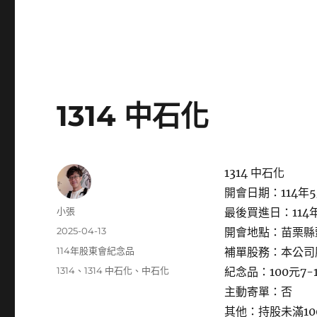
1314 中石化
1314 中石化
開會日期：114年5
作
小張
最後買進日：114年
者
發
2025-04-13
開會地點：苗栗縣頭
佈
分
114年股東會紀念品
補單股務：本公司
日
類
標
1314
、
1314 中石化
、
中石化
紀念品：100元7-
期:
籤
主動寄單：否
其他：持股未滿1