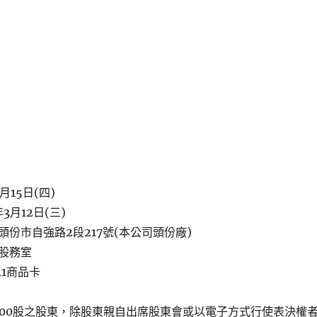
月15日(四)
3月12日(三)
份市自強路2段217號(本公司頭份廠)
股務室
11商品卡
000股之股東，除股東親自出席股東會或以電子方式行使表決權