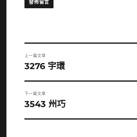
文
上一篇文章
章
3276 宇環
上
一
導
篇
覽
文
下一篇文章
章:
3543 州巧
下
一
篇
文
章: