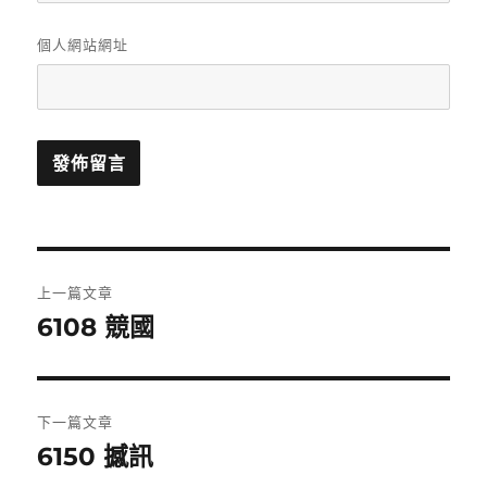
個人網站網址
文
上一篇文章
章
6108 競國
上
一
導
篇
覽
文
下一篇文章
章:
6150 撼訊
下
一