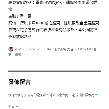
股東會紀念品：掌廚可樂膳304不鏽鋼分隔防燙保鮮
盒
主動寄單：否
其他：持股未滿1000股之股東，除股東親自出席股東
會或以電子方式行使表決權者得領取外，本公司將不
予發放紀念品。
作
發
分
標
小張
2025-05-15
114年股東會紀念品
1312
、
1312 國
者
佈
類
籤
喬
、
國喬
日
期:
發佈留言
發佈留言必須填寫的電子郵件地址不會公開。
必填欄位標示為
*
留言
*