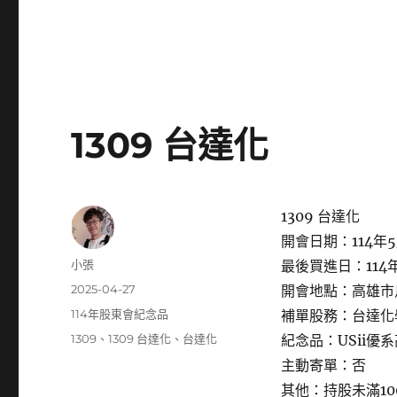
1309 台達化
1309 台達化
開會日期：114年5
作
小張
最後買進日：114年
者
發
2025-04-27
開會地點：高雄市
佈
分
114年股東會紀念品
補單股務：台達化
日
類
標
1309
、
1309 台達化
、
台達化
紀念品：USii優
期:
籤
主動寄單：否
其他：持股未滿1