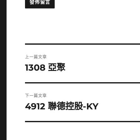
文
上一篇文章
章
1308 亞聚
上
一
導
篇
覽
文
下一篇文章
章:
4912 聯德控股-KY
下
一
篇
文
章: