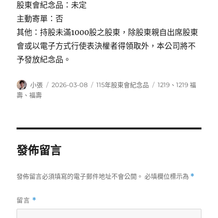
股東會紀念品：未定
主動寄單：否
其他：持股未滿1000股之股東，除股東親自出席股東
會或以電子方式行使表決權者得領取外，本公司將不
予發放紀念品。
作
發
分
標
小張
2026-03-08
115年股東會紀念品
1219
、
1219 福
者
佈
類
籤
壽
、
福壽
日
期:
發佈留言
發佈留言必須填寫的電子郵件地址不會公開。
必填欄位標示為
*
留言
*