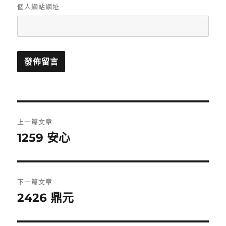
個人網站網址
文
上一篇文章
章
1259 安心
上
一
導
篇
覽
文
下一篇文章
章:
2426 鼎元
下
一
篇