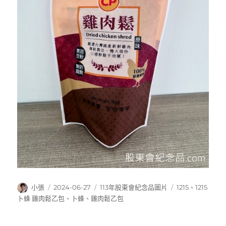
作
發
分
標
小張
2024-06-27
113年股東會紀念品圖片
1215
、
1215
者
佈
類
籤
卜蜂 雞肉鬆乙包
、
卜蜂
、
雞肉鬆乙包
日
期: