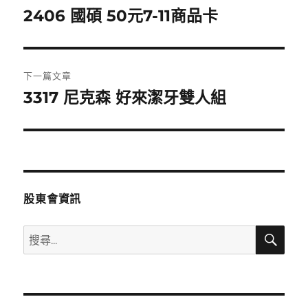
章
2406 國碩 50元7-11商品卡
上
一
導
篇
覽
文
下一篇文章
章:
3317 尼克森 好來潔牙雙人組
下
一
篇
文
章:
股東會資訊
搜
搜
尋
尋
關
鍵