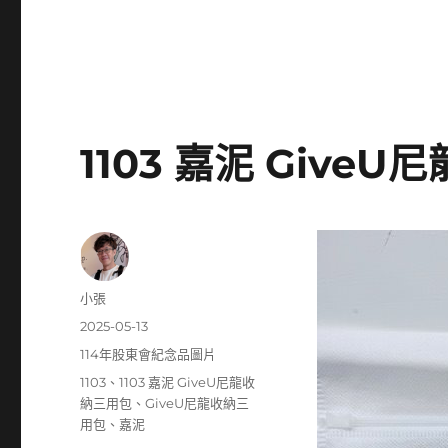
1103 嘉泥 Give
作
小張
者
發
2025-05-13
佈
分
114年股東會紀念品圖片
日
類
標
1103
、
1103 嘉泥 GiveU尼龍收
期:
籤
納三用包
、
GiveU尼龍收納三
用包
、
嘉泥