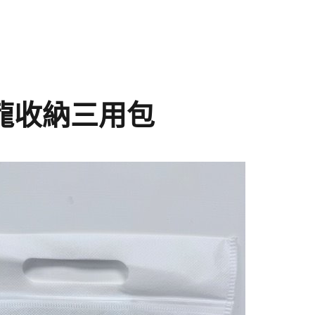
U尼龍收納三用包