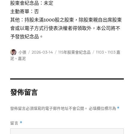
股東會紀念品：未定
主動寄單：否
其他：持股未滿1000股之股東，除股東親自出席股東
會或以電子方式行使表決權者得領取外，本公司將不
予發放紀念品。
作
發
分
標
小張
2026-03-14
115年股東會紀念品
1103
、
1103 嘉
者
佈
類
籤
泥
、
嘉泥
日
期:
發佈留言
發佈留言必須填寫的電子郵件地址不會公開。
必填欄位標示為
*
留言
*