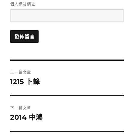
個人網站網址
文
上一篇文章
章
1215 卜蜂
上
一
導
篇
覽
文
下一篇文章
章:
2014 中鴻
下
一
篇