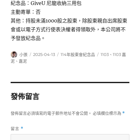
紀念品：GiveU 尼龍收納三用包
主動寄單：否
其他：持股未滿1000股之股東，除股東親自出席股東
會或以電子方式行使表決權者得領取外，本公司將不
予發放紀念品。
作
發
分
標
小張
2025-04-13
114年股東會紀念品
1103
、
1103 嘉
者
佈
類
籤
泥
、
嘉泥
日
期:
發佈留言
發佈留言必須填寫的電子郵件地址不會公開。
必填欄位標示為
*
留言
*