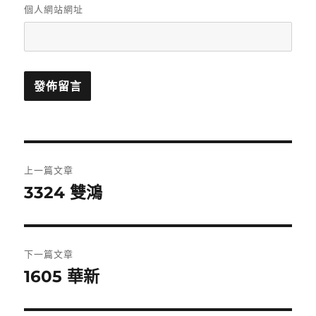
個人網站網址
文
上一篇文章
章
3324 雙鴻
上
一
導
篇
覽
文
下一篇文章
章:
1605 華新
下
一
篇