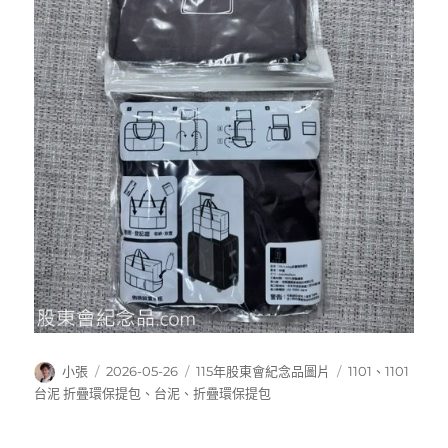
作
發
分
標
小張
2026-05-26
115年股東會紀念品圖片
1101
、
1101
者
佈
類
籤
台泥 折疊環保提包
、
台泥
、
折疊環保提包
日
期: