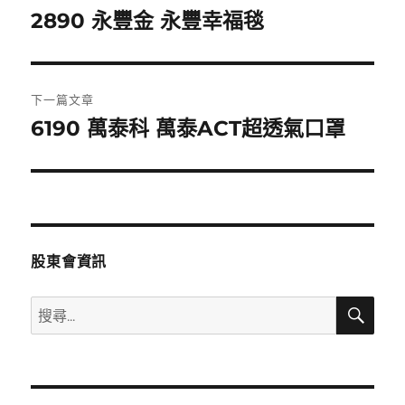
章
2890 永豐金 永豐幸福毯
上
一
導
篇
覽
文
下一篇文章
章:
6190 萬泰科 萬泰ACT超透氣口罩
下
一
篇
文
章:
股東會資訊
搜
搜
尋
尋
關
鍵