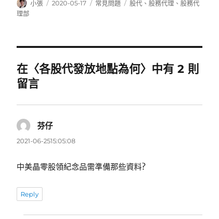
作
發
分
標
小張
2020-05-17
常見問題
股代
、
股務代理
、
股務代
者
佈
類
籤
理部
日
期:
在〈各股代發放地點為何〉中有 2 則
留言
芬仔
表
示:
2021-06-2515:05:08
中美晶零股領紀念品需準備那些資料?
Reply