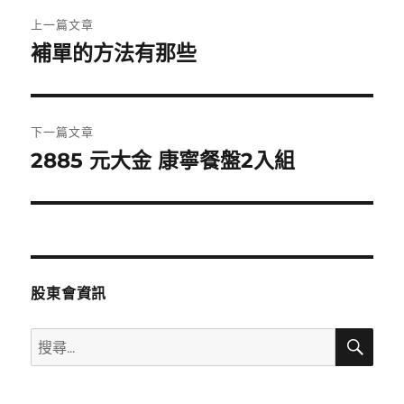
文
上一篇文章
章
補單的方法有那些
上
一
導
篇
覽
文
下一篇文章
章:
2885 元大金 康寧餐盤2入組
下
一
篇
文
章:
股東會資訊
搜
搜
尋
尋
關