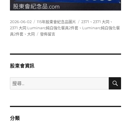
發
分
標
2026-06-02
115年股東會紀念品圖片
2371
、
2371 大同
、
佈
類
籤
2371 大同 Luminarc純白強化餐具2件套
、
Luminarc純白強化餐
日
在
具2件套
、
大同
發佈留言
期:
〈2371
大
同
Luminarc
純
股東會資訊
白
強
搜
搜
化
尋
尋
餐
具
關
2
鍵
件
字:
套〉
分類