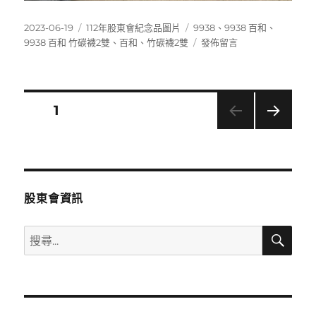
發
分
標
2023-06-19
112年股東會紀念品圖片
9938
、
9938 百和
、
佈
類
籤
在
9938 百和 竹碳襪2雙
、
百和
、
竹碳襪2雙
發佈留言
日
〈9938
期:
百
和
竹
文
頁次
1
碳
襪
下一
章
2
頁
雙〉
分
股東會資訊
頁
搜
搜
尋
尋
關
鍵
字: