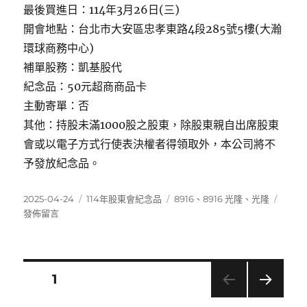
最後買進日：114年3月26日(三)
開會地點：台北市大安區忠孝東路4段285號5樓(大瀚
環球商務中心)
補單股務：凱基股代
紀念品：50元超商商品卡
主動寄單：否
其他：持股未滿1000股之股東，除股東親自出席股東
會或以電子方式行使表決權者得領取外，本公司將不
予發放紀念品。
發
分
標
在
2025-04-24
114年股東會紀念品
8916
、
8916 光隆
、
光隆
佈
類
籤
〈891
發佈留言
日
光
期:
隆〉
文
頁次
1
下一