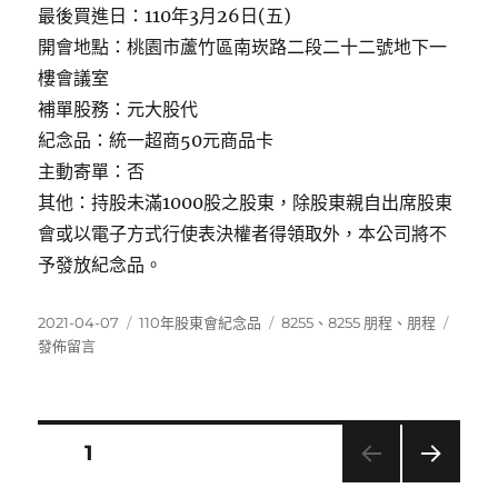
最後買進日：110年3月26日(五)
開會地點：桃園市蘆竹區南崁路二段二十二號地下一
樓會議室
補單股務：元大股代
紀念品：統一超商50元商品卡
主動寄單：否
其他：持股未滿1000股之股東，除股東親自出席股東
會或以電子方式行使表決權者得領取外，本公司將不
予發放紀念品。
發
分
標
在
2021-04-07
110年股東會紀念品
8255
、
8255 朋程
、
朋程
佈
類
籤
〈825
發佈留言
日
朋
期:
程〉
文
頁次
1
下一