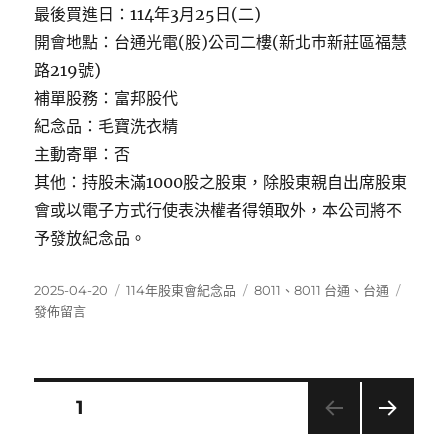
最後買進日：114年3月25日(二)
開會地點：台通光電(股)公司二樓(新北巿新莊區福慧
路219號)
補單股務：富邦股代
紀念品：毛寶洗衣精
主動寄單：否
其他：持股未滿1000股之股東，除股東親自出席股東
會或以電子方式行使表決權者得領取外，本公司將不
予發放紀念品。
發
分
標
在
2025-04-20
114年股東會紀念品
8011
、
8011 台通
、
台通
佈
類
籤
〈8011
發佈留言
日
台
期:
通〉
文
頁次
1
下一