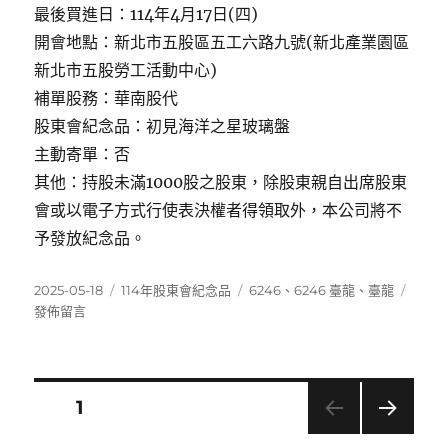
最後買進日：114年4月17日(四)
開會地點：新北市五股區五工六路九號(新北產業園區
新北市五股勞工活動中心)
補單股務：華南股代
股東會紀念品：初見海洋之星玻璃盤
主動寄單：否
其他：持股未滿1000股之股東，除股東親自出席股東
會或以電子方式行使表決權者得領取外，本公司將不
予發放紀念品。
發
分
標
在
2025-05-18
114年股東會紀念品
6246
、
6246 臺龍
、
臺龍
佈
類
籤
〈624
發佈留言
日
臺
期:
龍〉
文
頁次
1
下一