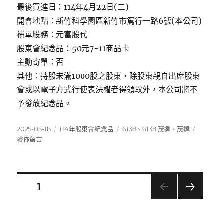
最後買進日：114年4月22日(二)
開會地點：新竹科學園區新竹市篤行一路6號(本公司)
補單股務：元富股代
股東會紀念品：50元7-11商品卡
主動寄單：否
其他：持股未滿1000股之股東，除股東親自出席股東
會或以電子方式行使表決權者得領取外，本公司將不
予發放紀念品。
發
分
標
在
2025-05-18
114年股東會紀念品
6138
、
6138 茂達
、
茂達
佈
類
籤
〈6138
發佈留言
日
茂
期:
達〉
文
頁次
1
下一
章
頁