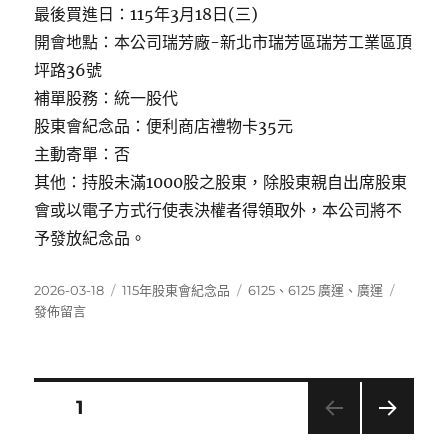
最後買進日：115年3月18日(三)
開會地點：本公司瑞芳廠-新北市瑞芳區瑞芳工業區頂
坪路36號
補單股務：統一股代
股東會紀念品：便利商店禮物卡35元
主動寄單：否
其他：持股未滿1000股之股東，除股東親自出席股東
會或以電子方式行使表決權者得領取外，本公司將不
予發放紀念品。
發
分
標
在
2026-03-18
115年股東會紀念品
6125
、
6125 廣運
、
廣運
佈
類
籤
〈6125
發佈留言
日
廣
期:
運〉
文
頁次
1
下一