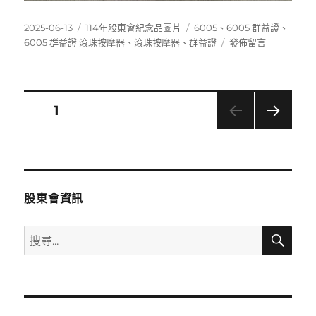
發
分
標
2025-06-13
114年股東會紀念品圖片
6005
、
6005 群益證
、
佈
類
籤
在
6005 群益證 滾珠按摩器
、
滾珠按摩器
、
群益證
發佈留言
日
〈6005
期:
群
益
證
文
頁次
1
滾
珠
下一
章
按
頁
摩
分
器〉
股東會資訊
頁
搜
搜
尋
尋
關
鍵
字: