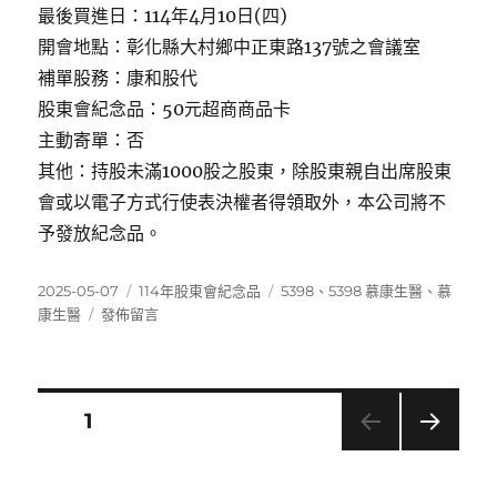
最後買進日：114年4月10日(四)
開會地點：彰化縣大村鄉中正東路137號之會議室
補單股務：康和股代
股東會紀念品：50元超商商品卡
主動寄單：否
其他：持股未滿1000股之股東，除股東親自出席股東
會或以電子方式行使表決權者得領取外，本公司將不
予發放紀念品。
發
分
標
2025-05-07
114年股東會紀念品
5398
、
5398 慕康生醫
、
慕
佈
在
類
籤
康生醫
發佈留言
日
〈5398
期:
慕
康
生
文
頁次
1
醫〉
下一
章
頁