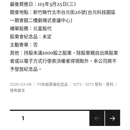
最後買進日：115年3月25日(三)
開會地點：新竹縣竹北市台元街26號(台元科技園區
一期會館二樓劇場式會議中心)
補單股務：元富股代
股東會紀念品：未定
主動寄單：否
其他：持股未滿1000股之股東，除股東親自出席股東
會或以電子方式行使表決權者得領取外，本公司將不
予發放紀念品。
發
分
標
在
2026-03-08
115年股東會紀念品
5272
、
5272 笙科
、
笙科
佈
類
籤
〈527
發佈留言
日
笙
期:
科〉
文
頁次
1
下一