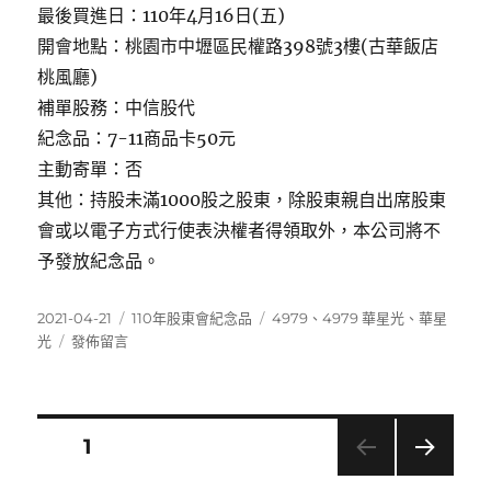
最後買進日：110年4月16日(五)
開會地點：桃園市中壢區民權路398號3樓(古華飯店
桃風廳)
補單股務：中信股代
紀念品：7-11商品卡50元
主動寄單：否
其他：持股未滿1000股之股東，除股東親自出席股東
會或以電子方式行使表決權者得領取外，本公司將不
予發放紀念品。
發
分
標
2021-04-21
110年股東會紀念品
4979
、
4979 華星光
、
華星
佈
在
類
籤
光
發佈留言
日
〈4979
期:
華
星
光〉
文
頁次
1
下一