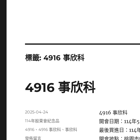
標籤:
4916 事欣科
4916 事欣科
發
2025-04-24
4916 事欣科
佈
分
114年股東會紀念品
開會日期：114年5
日
類
標
4916
、
4916 事欣科
、
事欣科
最後買進日：114年
期:
籤
在
發佈留言
開會地點：桃園市