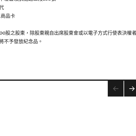
代
1商品卡
000股之股東，除股東親自出席股東會或以電子方式行使表決權
將不予發放紀念品。
下一
頁