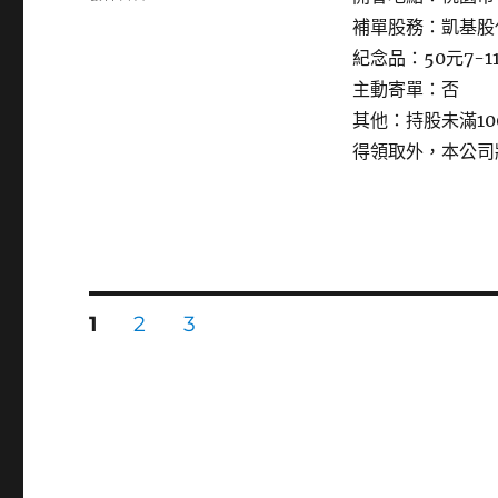
〈4916
補單股務：凱基股
事
紀念品：50元7-1
欣
科〉
主動寄單：否
其他：持股未滿1
得領取外，本公司
文
頁
頁
頁
1
2
3
次
次
次
章
分
頁