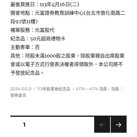
最後買進日：113年4月16日(二)
開會地點：元富證券教育訓練中心(台北巿敦化南路二
段97號11樓)
補單股務：元富股代
紀念品：50元超商禮物卡
主動寄單：否
其他：持股未滿1000股之股東，除股東親自出席股東
會或以電子方式行使表決權者得領取外，本公司將不
予發放紀念品。
發
分
標
在
2024-03-21
113年股東會紀念品
4174
、
4174 浩鼎
、
浩鼎
佈
類
籤
〈417
發佈留言
日
浩
期:
鼎〉
文
頁次
1
下一