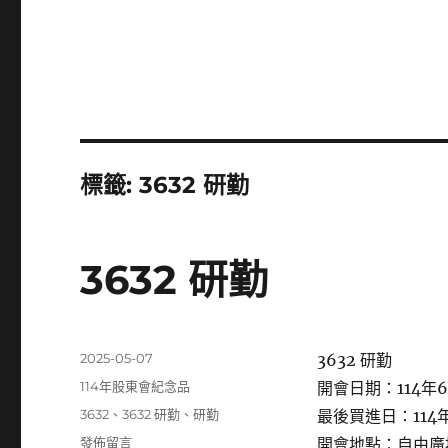
標籤:
3632 研勤
3632 研勤
發
2025-05-07
3632 研勤
佈
分
114年股東會紀念品
開會日期：114年6
日
類
標
3632
、
3632 研勤
、
研勤
最後買進日：114年
期:
籤
在
發佈留言
開會地點：自由廣