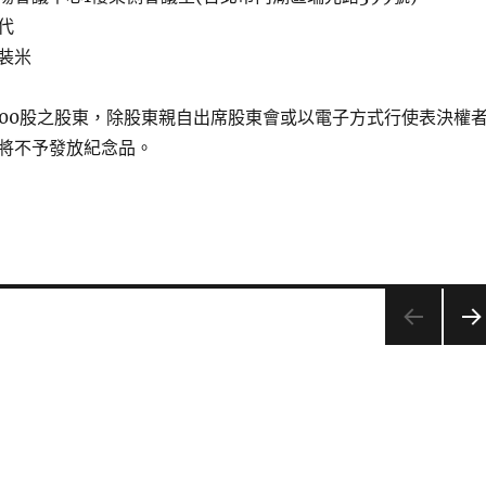
代
裝米
000股之股東，除股東親自出席股東會或以電子方式行使表決權
將不予發放紀念品。
下一
頁