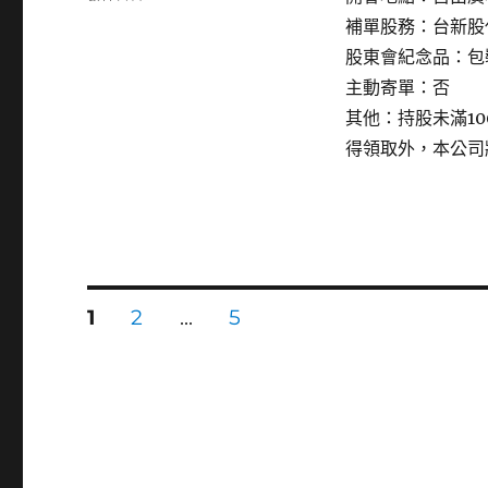
〈3632
補單股務：台新股
研
股東會紀念品：包
勤〉
主動寄單：否
其他：持股未滿1
得領取外，本公司
文
頁
頁
頁
1
2
...
5
次
次
次
章
分
頁