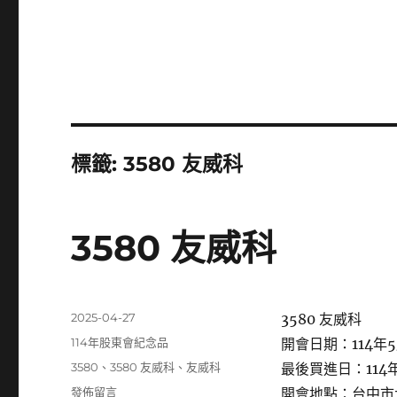
標籤:
3580 友威科
3580 友威科
發
2025-04-27
3580 友威科
佈
分
114年股東會紀念品
開會日期：114年5
日
類
標
3580
、
3580 友威科
、
友威科
最後買進日：114年
期:
籤
在
發佈留言
開會地點：台中市