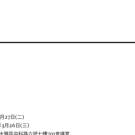
月27日(二)
3月26日(三)
大雅區中科路六號七樓701會議室