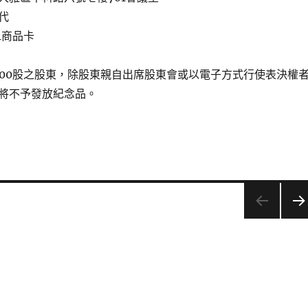
代
1商品卡
000股之股東，除股東親自出席股東會或以電子方式行使表決權
將不予發放紀念品。
下一
頁