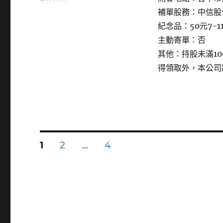
〈3580
補單股務：中信股
友
紀念品：50元7-1
威
科〉
主動寄單：否
其他：持股未滿1
得領取外，本公司
文
頁
頁
頁
1
2
...
4
次
次
次
章
分
頁