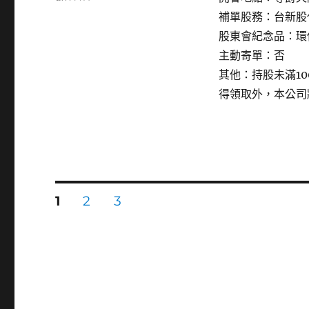
〈3518
補單股務：台新股
柏
股東會紀念品：環
騰〉
主動寄單：否
其他：持股未滿1
得領取外，本公司
文
頁
頁
頁
1
2
3
次
次
次
章
分
頁