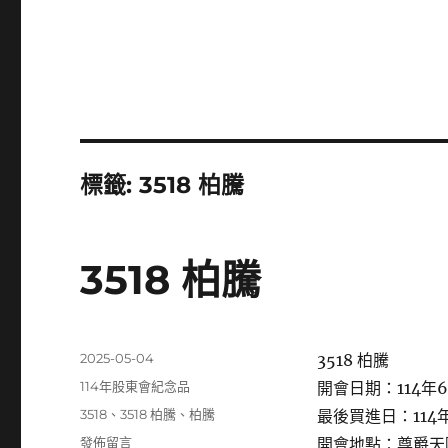
標籤:
3518 柏騰
3518 柏騰
發
2025-05-04
3518 柏騰
佈
分
114年股東會紀念品
開會日期：114年6
日
類
標
3518
、
3518 柏騰
、
柏騰
最後買進日：114年
期:
籤
在
發佈留言
開會地點：尊爵天際