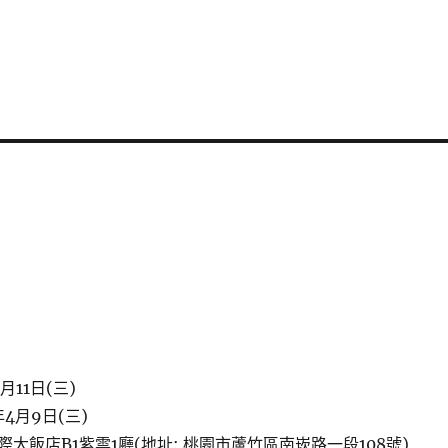
月11日(三)
4月9日(三)
大飯店B1紫雲1廳(地址: 桃園市蘆竹區南崁路一段108號)