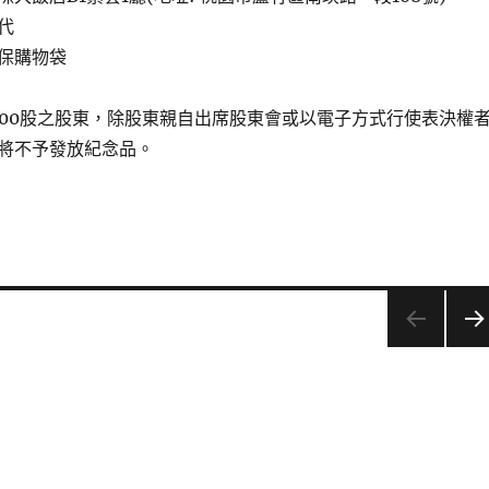
代
保購物袋
000股之股東，除股東親自出席股東會或以電子方式行使表決權
將不予發放紀念品。
下一
頁