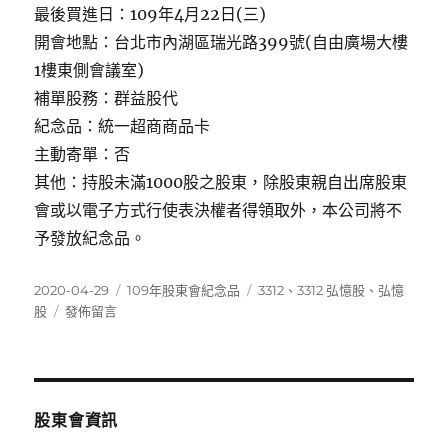
最後買進日：109年4月22日(三)
開會地點：台北市內湖區瑞光路399號(自由廣場大樓
1樓東側會議室)
補單股務：群益股代
紀念品：統一超商商品卡
主動寄單：否
其他：持股未滿1000股之股東，除股東親自出席股東
會或以電子方式行使表決權者得領取外，本公司將不
予發放紀念品。
發
分
標
2020-04-29
109年股東會紀念品
3312
、
3312 弘憶股
、
弘憶
佈
在
類
籤
股
發佈留言
日
〈3312
期:
弘
憶
股〉
股東會資訊