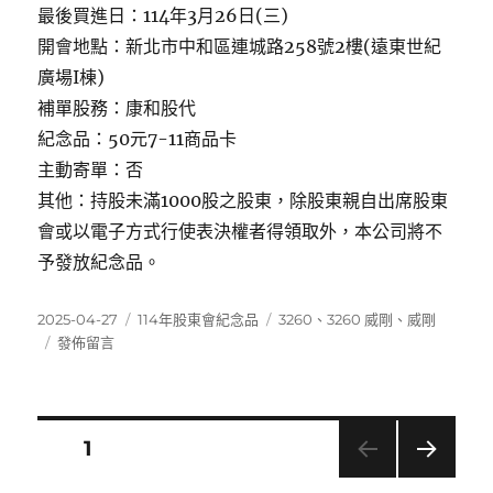
最後買進日：114年3月26日(三)
開會地點：新北市中和區連城路258號2樓(遠東世紀
廣場I棟)
補單股務：康和股代
紀念品：50元7-11商品卡
主動寄單：否
其他：持股未滿1000股之股東，除股東親自出席股東
會或以電子方式行使表決權者得領取外，本公司將不
予發放紀念品。
發
分
標
2025-04-27
114年股東會紀念品
3260
、
3260 威剛
、
威剛
佈
在
類
籤
發佈留言
日
〈3260
期:
威
剛〉
文
頁次
1
下一