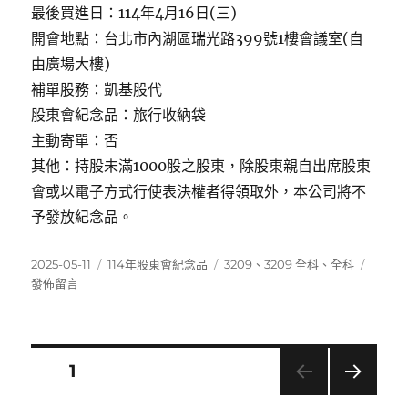
最後買進日：114年4月16日(三)
開會地點：台北市內湖區瑞光路399號1樓會議室(自
由廣場大樓)
補單股務：凱基股代
股東會紀念品：旅行收納袋
主動寄單：否
其他：持股未滿1000股之股東，除股東親自出席股東
會或以電子方式行使表決權者得領取外，本公司將不
予發放紀念品。
發
分
標
在
2025-05-11
114年股東會紀念品
3209
、
3209 全科
、
全科
佈
類
籤
〈320
發佈留言
日
全
期:
科〉
文
頁次
1
下一