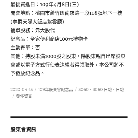
最後買進日：109年4月8日(三)
開會地點：桃園市蘆竹區南崁路一段108號地下一樓
(尊爵天際大飯店紫雲廳)
補單股務：元大股代
紀念品：全家便利商店100元禮物卡
主動寄單：否
其他：持股未滿1000股之股東，除股東親自出席股東
會或以電子方式行使表決權者得領取外，本公司將不
予發放紀念品。
發
分
標
2020-04-15
109年股東會紀念品
3060
、
3060 日馳
、
日馳
佈
在
類
籤
發佈留言
日
〈3060
期:
日
馳〉
股東會資訊