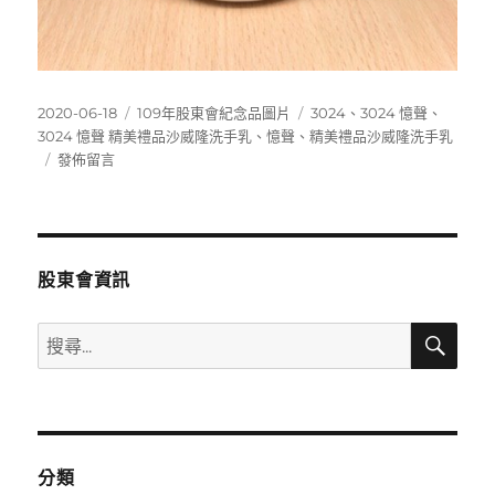
發
分
標
2020-06-18
109年股東會紀念品圖片
3024
、
3024 憶聲
、
佈
類
籤
3024 憶聲 精美禮品沙威隆洗手乳
、
憶聲
、
精美禮品沙威隆洗手乳
日
在
發佈留言
期:
〈3024
憶
聲
精
美
股東會資訊
禮
品
搜
搜
沙
尋
尋
威
隆
關
洗
鍵
手
字:
乳〉
分類