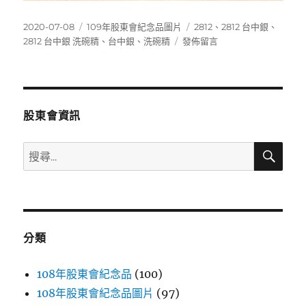
發
分
標
2020-07-08
109年股東會紀念品圖片
2812
、
2812 台中銀
、
佈
類
在
籤
2812 台中銀 洗碗精
、
台中銀
、
洗碗精
發佈留言
日
〈2812
期:
台
中
銀
洗
股東會資訊
碗
精〉
搜
搜
尋
尋
關
鍵
字:
分類
108年股東會紀念品
(100)
108年股東會紀念品圖片
(97)