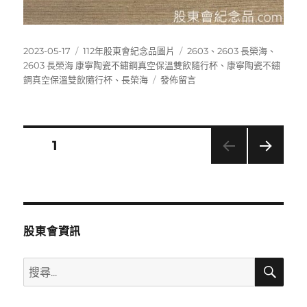
發
分
標
2023-05-17
112年股東會紀念品圖片
2603
、
2603 長榮海
、
佈
類
籤
2603 長榮海 康寧陶瓷不鏽鋼真空保溫雙飲隨行杯
、
康寧陶瓷不鏽
日
在
鋼真空保溫雙飲隨行杯
、
長榮海
發佈留言
期:
〈2603
長
榮
海
文
頁次
1
康
寧
下一
章
陶
頁
瓷
分
不
鏽
股東會資訊
鋼
頁
真
搜
搜
空
尋
保
尋
溫
關